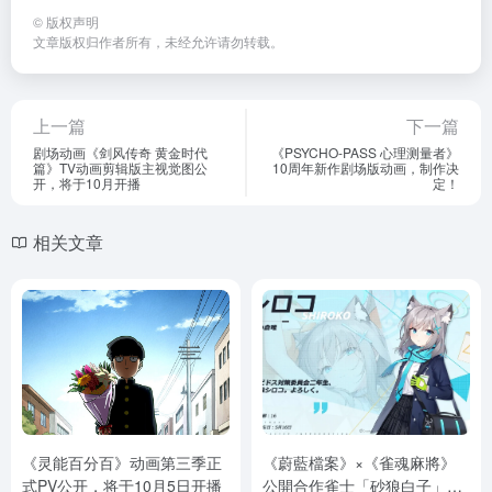
©
版权声明
文章版权归作者所有，未经允许请勿转载。
上一篇
下一篇
剧场动画《剑风传奇 黄金时代
《PSYCHO-PASS 心理测量者》
篇》TV动画剪辑版主视觉图公
10周年新作剧场版动画，制作决
开，将于10月开播
定！
相关文章
《灵能百分百》动画第三季正
《蔚藍檔案》×《雀魂麻將》
式PV公开，将于10月5日开播
公開合作雀士「砂狼白子」！