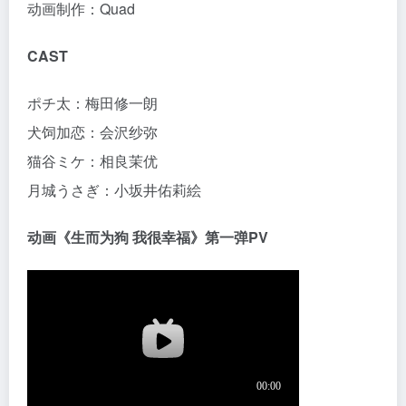
动画制作：Quad
CAST
ポチ太：梅田修一朗
犬饲加恋：会沢纱弥
猫谷ミケ：相良茉优
月城うさぎ：小坂井佑莉絵
动画《生而为狗 我很幸福》第一弹PV