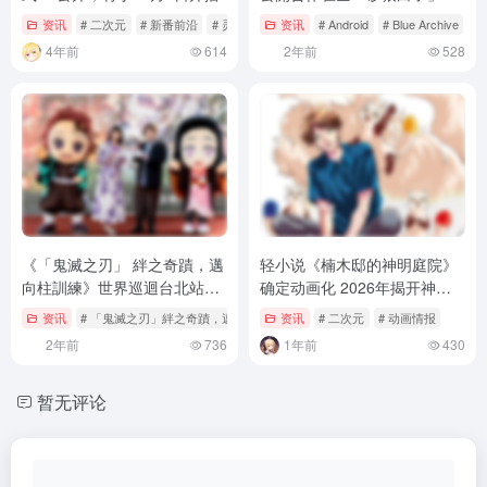
4月16日將實施聯動前夜祭直
资讯
# 二次元
# 新番前沿
# 灵能百分百
资讯
# Android
# Blue Archive
# 
播！
4年前
614
2年前
528
《「鬼滅之刃」 絆之奇蹟，邁
轻小说《楠木邸的神明庭院》
向柱訓練》世界巡迴台北站聲
确定动画化 2026年揭开神域
優 早見沙織、松岡禎丞 訪台
之谜
资讯
# 「鬼滅之刃」絆之奇蹟，邁向柱訓練
资讯
# Feature
# 二次元
# ufotable
# 动画情报
回顧報導！
2年前
736
1年前
430
暂无评论