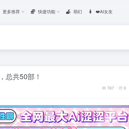
更多推荐
快捷功能
萌幻
❤️AI女友
，总共50部！
767
0