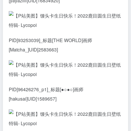
[yayaziiii]UID[16834920]
PID[93253039]_标题[THE WORLD]画师
[Matcha_]UID[2583663]
PID[96426276_p1]_标题[●○●○]画师
[hakusai]UID[1589657]