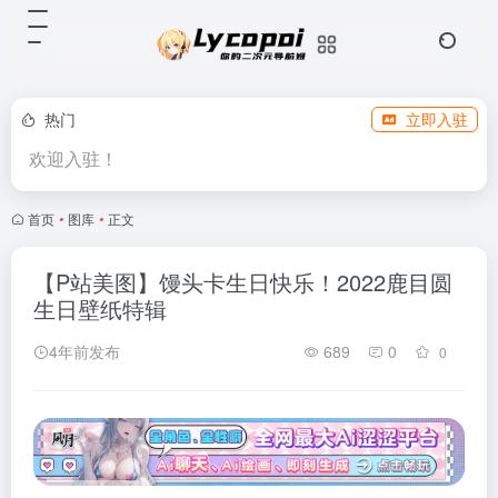
热门
立即入驻
欢迎入驻！
首页
•
图库
•
正文
【P站美图】馒头卡生日快乐！2022鹿目圆
生日壁纸特辑
4年前发布
689
0
0