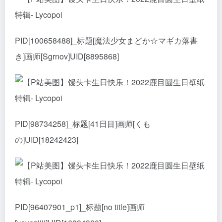
PID[100658488]_标题[魔法少女まどか☆マギカ落書
き]画师[Sgrnov]UID[8895868]
PID[98734258]_标题[41日目]画师[くも
の]UID[18242423]
PID[96407901_p1]_标题[no title]画师