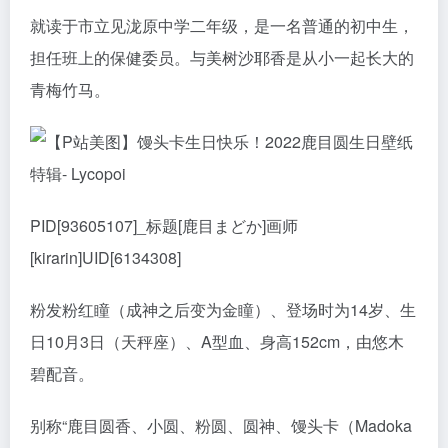
就读于市立见泷原中学二年级，是一名普通的初中生，
担任班上的保健委员。与美树沙耶香是从小一起长大的
青梅竹马。
PID[93605107]_标题[鹿目まどか]画师
[kirarin]UID[6134308]
粉发粉红瞳（成神之后变为金瞳）、登场时为14岁、生
日10月3日（天秤座）、A型血、身高152cm，由悠木
碧配音。
别称“鹿目圆香、小圆、粉圆、圆神、馒头卡（Madoka