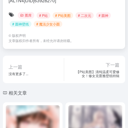
[AL1N4]UID[63928270]
图库
# P站
# P站美图
# 二次元
# 圆神
# 圆神壁纸
# 魔法少女小圆
©
版权声明
文章版权归作者所有，未经允许请勿转载。
下一篇
上一篇
【P站美图】清纯温柔可爱修
没有更多了...
女！修女克蕾雅壁纸特辑
相关文章