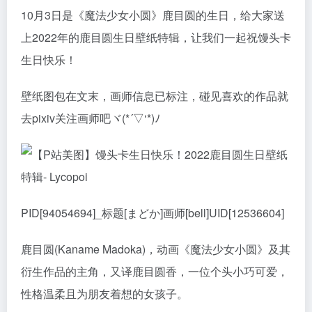
10月3日是《魔法少女小圆》鹿目圆的生日，给大家送
上2022年的鹿目圆生日壁纸特辑，让我们一起祝馒头卡
生日快乐！
壁纸图包在文末，画师信息已标注，碰见喜欢的作品就
去pixiv关注画师吧ヾ(*´▽‘*)ﾉ
PID[94054694]_标题[まどか]画师[bell]UID[12536604]
鹿目圆(Kaname Madoka)，动画《魔法少女小圆》及其
衍生作品的主角，又译鹿目圆香，一位个头小巧可爱，
性格温柔且为朋友着想的女孩子。