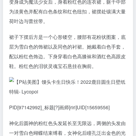
变身成为魔法少女后，身着粉红色的连衣裙，躯干中部
为淡黄色并配有白色条纹和红色纽扣，裙摆处镶满大量
荷叶边与蕾丝带。
裙子下摆后方是一个心形镂空，腰部有花粉状图案，底
层为雪白色的饰裙以及同色的衬裙。她戴着白色手套，
配以粉红色饰边。下身穿着白色高膝袜和酒红色高跟皮
鞋。粉红色的泪状灵魂宝石悬挂在胸前。
PID[97142992]_标题[?]画师[riri]UID[15659556]
神化后圆神的粉红色头发延长至无限远，两侧的头发由
一对雪白色蝴蝶结束缚着，女神化后瞳孔泛出金色的光