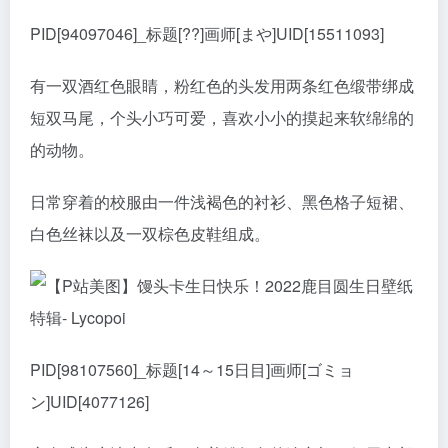
PID[94097046]_标题[??]画师[まや]UID[15511093]
有一双酒红色眼睛，粉红色的头发用两条红色缎带绑成
短双马尾，个头小巧可爱，喜欢小小的摸起来软绵绵的
的动物。
日常穿着的校服由一件浅褐色的衬衫、黑色格子短裙、
白色丝袜以及一双棕色皮鞋组成。
PID[98107560]_标题[14～15日目]画师[ゴミョ
ン]UID[4077126]