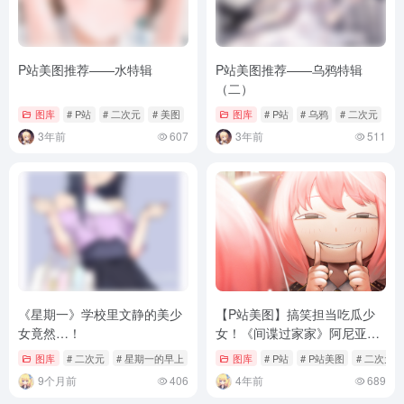
P站美图推荐——水特辑
P站美图推荐——乌鸦特辑
（二）
图库
# P站
# 二次元
# 美图
图库
# P站
# 乌鸦
# 二次元
3年前
607
3年前
511
《星期一》学校里文静的美少
【P站美图】搞笑担当吃瓜少
女竟然…！
女！《间谍过家家》阿尼亚壁
纸特辑
图库
# 二次元
# 星期一的早上
图库
# P站
# P站美图
# 二次元
9个月前
406
4年前
689