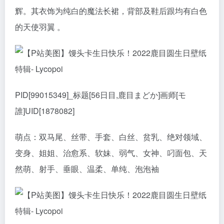
辉。其衣饰为纯白的魔法长裙，背部及鞋后跟均有白色
的天使羽翼 。
PID[99015349]_标题[56日目,鹿目まどか]画师[モ
誰]UID[1878082]
萌点：双马尾、丝带、手套、白丝、贫乳、绝对领域、
变身、姐姐、治愈系、软妹、弱气、女神、叼面包、天
然萌、射手、垂眼、温柔、单纯、泡泡袖