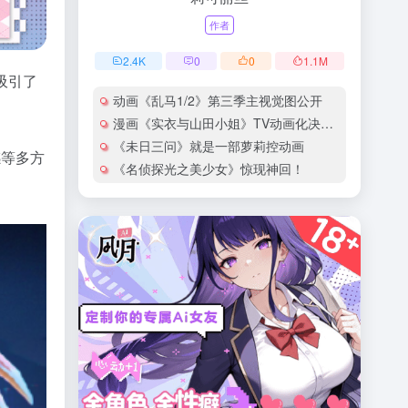
作者
2.4
K
0
0
1.1
M
吸引了
动画《乱马1/2》第三季主视觉图公开
漫画《实衣与山田小姐》TV动画化决定！
《未日三问》就是一部萝莉控动画
感等多方
《名侦探光之美少女》惊现神回！