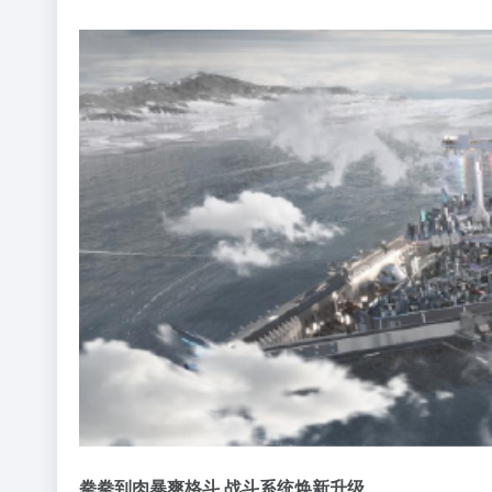
拳拳到肉暴爽格斗 战斗系统焕新升级