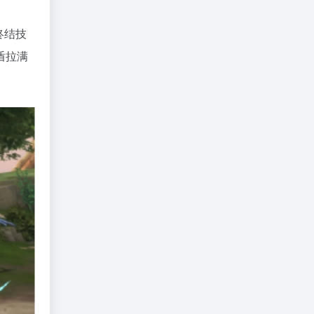
终结技
盾拉满