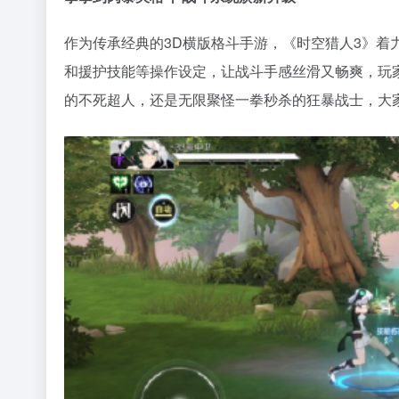
作为传承经典的3D横版格斗手游，《时空猎人3》
和援护技能等操作设定，让战斗手感丝滑又畅爽，玩
的不死超人，还是无限聚怪一拳秒杀的狂暴战士，大