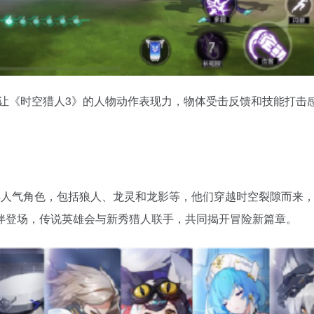
这让《时空猎人3》的人物动作表现力，物体受击反馈和技能打击
典人气角色，包括狼人、龙灵和龙影等，他们穿越时空裂隙而来
伴登场，传说英雄会与新秀猎人联手，共同揭开冒险新篇章。