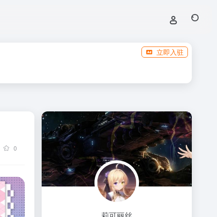
立即入驻
0
莉可丽丝