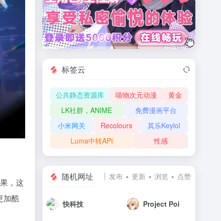
标签云
公共静态资源库
喵物次元动漫
黄金
LK社群，ANIME
免费漫画平台
小米网关
Recolours
其乐Keylol
Luma中转API
性感
随机网址
发布
更新
浏览
点赞
效果，这
更加酷
快科技
Project Poi