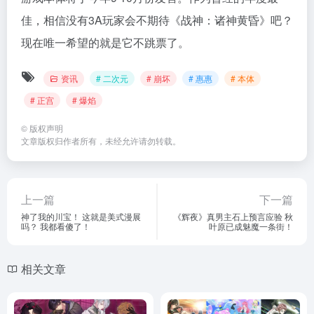
佳，相信没有3A玩家会不期待《战神：诸神黄昏》吧？
现在唯一希望的就是它不跳票了。
资讯
# 二次元
# 崩坏
# 惠惠
# 本体
# 正宫
# 爆焰
©
版权声明
文章版权归作者所有，未经允许请勿转载。
上一篇
下一篇
神了我的川宝！ 这就是美式漫展
《辉夜》真男主石上预言应验 秋
吗？ 我都看傻了！
叶原已成魅魔一条街！
相关文章