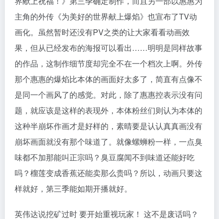
界献上祝福！》第三季确定制作，而且另一部以惠惠为
主角的外传《为美好的世界献上爆焰》也宣布了TV动
画化。虽然暂时还没有PV之类的让大家看看动画效
果，但从已经发布的海报可以看出……明明是同样故事
的作品，这制作细节度却完全不在一个档次上啊。外传
那个惠惠的爆焰比本体的画面好太多了，简直有点像不
是同一个画风了的感觉。对此，除了惠惠控表示没有问
题，就应该是这样的表现外，本体粉丝们则认为本体的
这种半崩坏作画才是好样的，素晴要是认认真真画没有
崩坏画面就没有那个味道了。就像螺蛳粉一样，一点臭
味都不加那能叫正宗吗？臭豆腐闻不到味道还能好吃
吗？榴莲变成香蕉还能卖那么贵吗？所以，动画只要这
样就好，第三季能如期开播就好。
英伟达说挖矿过时 要开始重视玩家！ 这不是废话吗？