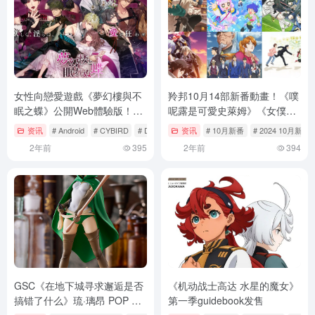
女性向戀愛遊戲《夢幻樓與不
羚邦10月14部新番動畫！《噗
眠之蝶》公開Web體驗版！達
呢露是可愛史萊姆》《女僕冥
成協力目標將於每週五更新原
土小姐》《一兆＄遊戲》等新
资讯
# Android
# CYBIRD
# DMM GAMES
资讯
# 10月新番
# 2024 10月新番
創故事！
作代理！
2年前
395
2年前
394
GSC《在地下城寻求邂逅是否
《机动战士高达 水星的魔女》
搞错了什么》琉·璃昂 POP UP
第一季guidebook发售