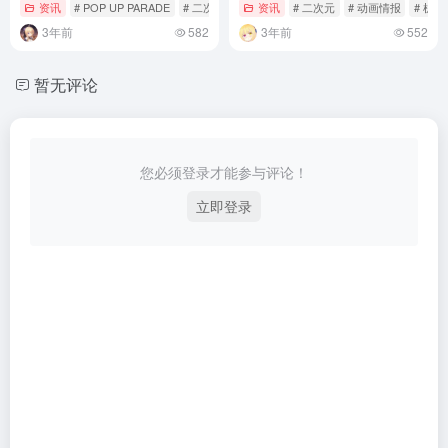
PARADE手办
资讯
# POP UP PARADE
# 二次元
# 在地下城寻求邂逅是否搞错了什么
资讯
# 二次元
# 动画情报
# 机
3年前
582
3年前
552
暂无评论
您必须登录才能参与评论！
立即登录