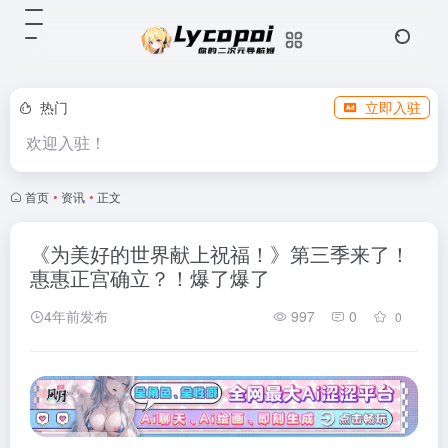
热门
立即入驻
欢迎入驻！
首页
•
资讯
•
正文
《为美好的世界献上祝福！》第三季来了！
惠惠正宫确立？！爆了爆了
4年前发布
997
0
0