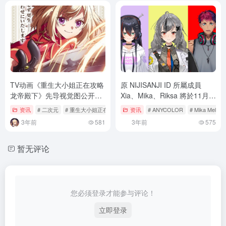
TV动画《重生大小姐正在攻略
原 NIJISANJI ID 所屬成員
龙帝殿下》先导视觉图公开，
Xia、Mika、Riksa 將於11月至
2024年播出
明年1月期間依序畢業
资讯
# 二次元
# 重生大小姐正在攻略龙帝殿下
资讯
# ANYCOLOR
# Mika Melatik
3年前
581
3年前
575
暂无评论
您必须登录才能参与评论！
立即登录