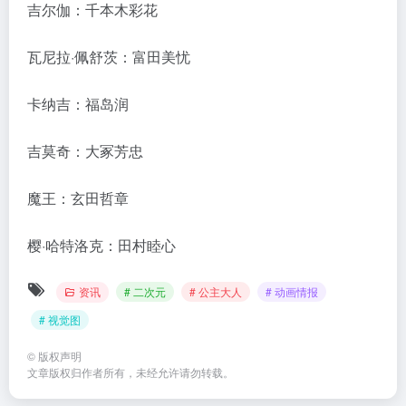
吉尔伽：千本木彩花
瓦尼拉·佩舒茨：富田美忧
卡纳吉：福岛润
吉莫奇：大冢芳忠
魔王：玄田哲章
樱·哈特洛克：田村睦心
资讯
# 二次元
# 公主大人
# 动画情报
# 视觉图
©
版权声明
文章版权归作者所有，未经允许请勿转载。