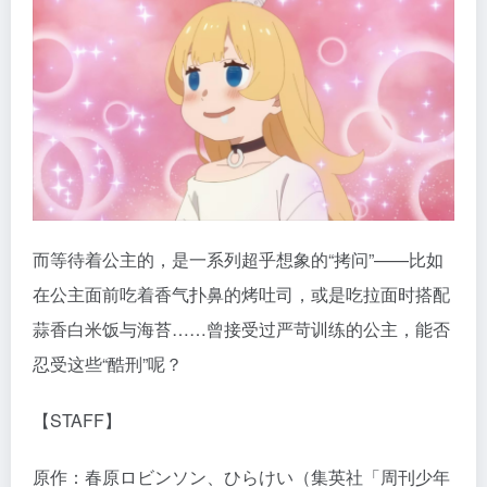
而等待着公主的，是一系列超乎想象的“拷问”——比如
在公主面前吃着香气扑鼻的烤吐司，或是吃拉面时搭配
蒜香白米饭与海苔……曾接受过严苛训练的公主，能否
忍受这些“酷刑”呢？
【STAFF】
原作：春原ロビンソン、ひらけい（集英社「周刊少年