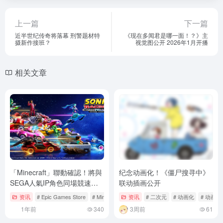
上一篇
下一篇
近半世纪传奇将落幕 刑警题材特
《现在多闻君是哪一面！？》主
摄新作接班？
视觉图公开 2026年1月开播
相关文章
「Minecraft」聯動確認！將與
纪念动画化！《僵尸搜寻中》
SEGA人氣IP角色同場競速
联动插画公开
《索尼克賽車 交叉世界》
资讯
# Epic Games Store
# Minecraft
# Nintendo Switch
资讯
# 二次元
# 动画化
# 动画情
2025年9月25日發售！
1年前
340
3周前
61