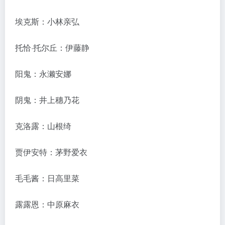
埃克斯：小林亲弘
托恰·托尔丘：伊藤静
阳鬼：永濑安娜
阴鬼：井上穗乃花
克洛露：山根绮
贾伊安特：茅野爱衣
毛毛酱：日高里菜
露露恩：中原麻衣