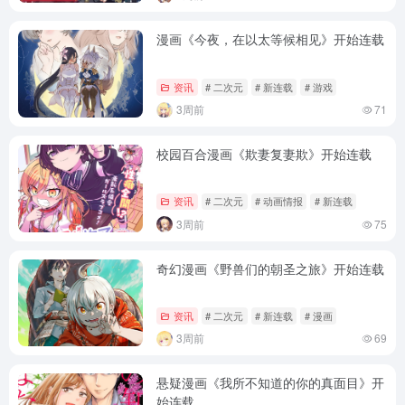
漫画《今夜，在以太等候相见》开始连载
资讯
# 二次元
# 新连载
# 游戏
3周前
71
校园百合漫画《欺妻复妻欺》开始连载
资讯
# 二次元
# 动画情报
# 新连载
3周前
75
奇幻漫画《野兽们的朝圣之旅》开始连载
资讯
# 二次元
# 新连载
# 漫画
3周前
69
悬疑漫画《我所不知道的你的真面目》开
始连载