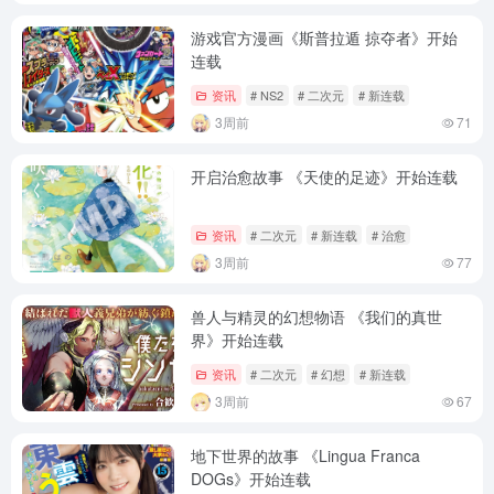
游戏官方漫画《斯普拉遁 掠夺者》开始
连载
资讯
# NS2
# 二次元
# 新连载
3周前
71
开启治愈故事 《天使的足迹》开始连载
资讯
# 二次元
# 新连载
# 治愈
3周前
77
兽人与精灵的幻想物语 《我们的真世
界》开始连载
资讯
# 二次元
# 幻想
# 新连载
3周前
67
地下世界的故事 《Lingua Franca
DOGs》开始连载