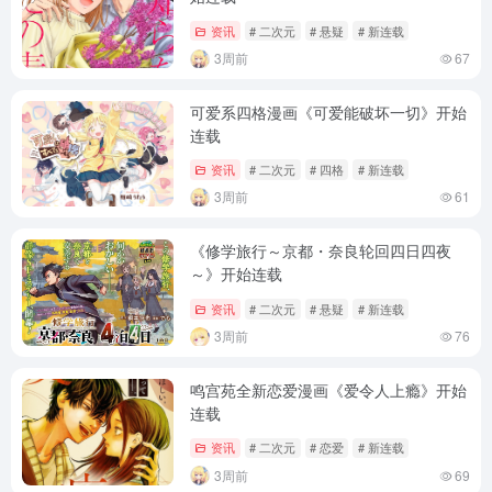
资讯
# 二次元
# 悬疑
# 新连载
3周前
67
可爱系四格漫画《可爱能破坏一切》开始
连载
资讯
# 二次元
# 四格
# 新连载
3周前
61
《修学旅行～京都・奈良轮回四日四夜
～》开始连载
资讯
# 二次元
# 悬疑
# 新连载
3周前
76
鸣宫苑全新恋爱漫画《爱令人上瘾》开始
连载
资讯
# 二次元
# 恋爱
# 新连载
3周前
69