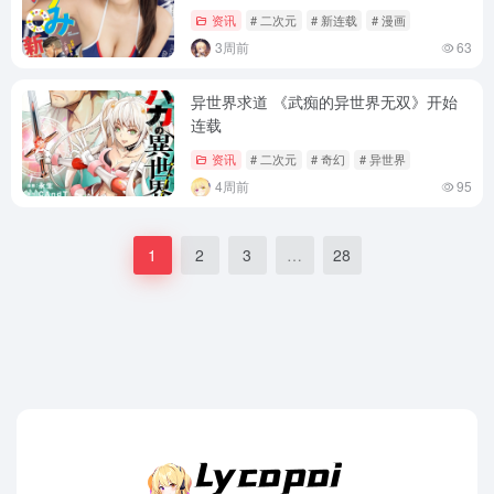
资讯
# 二次元
# 新连载
# 漫画
3周前
63
异世界求道 《武痴的异世界无双》开始
连载
资讯
# 二次元
# 奇幻
# 异世界
4周前
95
1
2
3
…
28