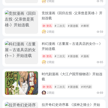
2周前
70
竞技漫画《回归左投 -父亲曾是英雄-》开
始连载
资讯
# 二次元
# 新连载
# 棒球
2周前
59
科幻漫画《古董屋～古道具店的女仆～》
开始连载
资讯
# 二次元
# 新连载
# 漫画
2周前
65
时代剧漫画《大江户国芳猫物语》开始连
载
资讯
# 二次元
# 新连载
# 时代剧
2周前
69
拉开奇幻史诗序幕 《渎神之骑士》开始