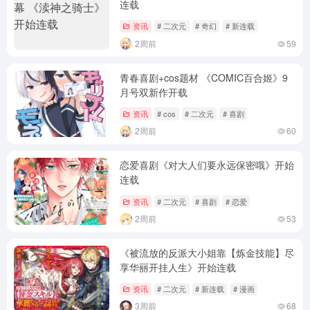
连载
资讯
# 二次元
# 奇幻
# 新连载
2周前
59
青春喜剧+cos题材 《COMIC百合姬》9
月号双新作开载
资讯
# cos
# 二次元
# 喜剧
2周前
60
恋爱喜剧《对大人们要永远保密哦》开始
连载
资讯
# 二次元
# 喜剧
# 恋爱
2周前
53
《被流放的反派大小姐靠【炼金技能】尽
享华丽开挂人生》开始连载
资讯
# 二次元
# 新连载
# 漫画
3周前
68