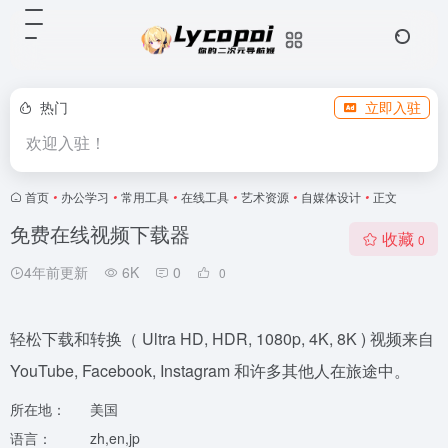
热门
立即入驻
欢迎入驻！
首页
•
办公学习
•
常用工具
•
在线工具
•
艺术资源
•
自媒体设计
•
正文
免费在线视频下载器
收藏
0
4年前更新
6K
0
0
轻松下载和转换（ Ultra HD, HDR, 1080p, 4K, 8K ) 视频来自
YouTube, Facebook, Instagram 和许多其他人在旅途中。
所在地：
美国
语言：
zh,en,jp