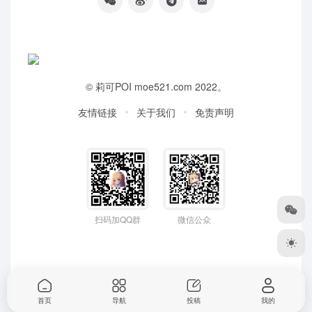
©
莉可POI
moe521.com 2022。
友情链接
关于我们
免责声明
扫码加QQ群
微信公众
首页
导航
投稿
我的