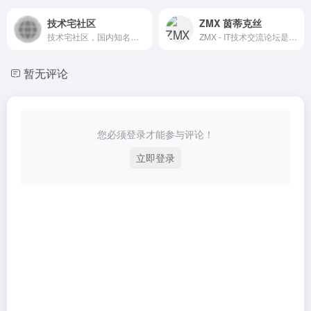
技术宅社区
ZMX 茵蒂克丝
技术宅社区，国内知名二次元向综合社区，创建于2011年6月10日，以其丰富的资源、有爱、有技术和无节操的交流氛围吸引着众多宅民。截止至2013年初社区注册会员已超过45万，日均浏览量高达68万，不断向着成为中国最大最有爱的二次元社区的目标奋斗。
ZMX - IT技术交流论坛是小樱自己开的论坛社区，是小樱推出的集新闻信息、互动社区、娱乐产品和基础服务为一体的大型综合论坛社区。致力成为最具传播力和互动性，权威、主流、时尚的互联网论坛社区。
暂无评论
您必须登录才能参与评论！
立即登录