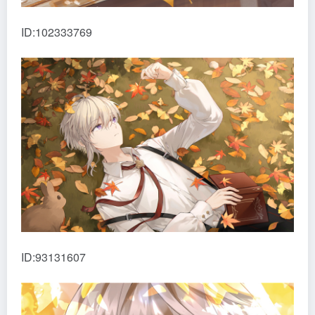
ID:102333769
ID:93131607