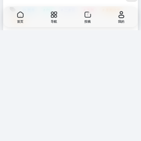
图库
# P站
# 二次元
# 美图
# 美图欣赏
# 银杏
首页
导航
投稿
我的
©
版权声明
文章版权归作者所有，未经允许请勿转载。
上一篇
下一篇
P站美图推荐——2022万圣节特
P站美图推荐——电锯人特辑
辑
相关文章