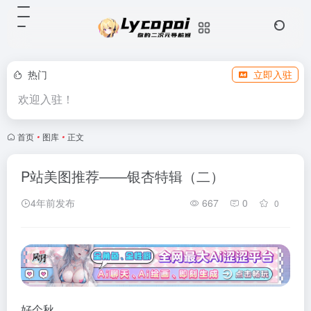
热门
立即入驻
欢迎入驻！
首页
•
图库
•
正文
P站美图推荐——银杏特辑（二）
4年前发布
667
0
0
好个秋。