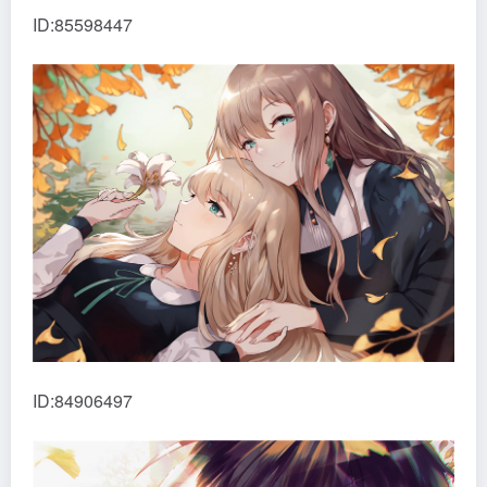
ID:85598447
ID:84906497