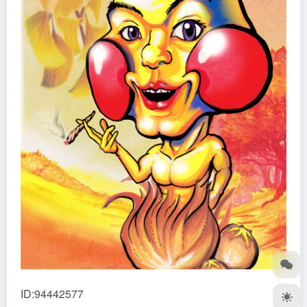
ID:94442577