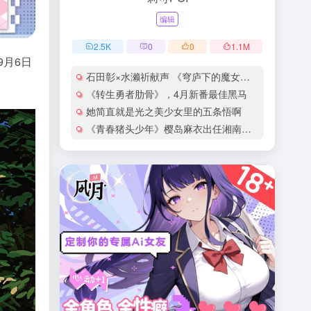
编辑
2.5
K
0
0
1.1
M
9月6日
石田彰×水濑祈献声 《穹庐下的魔女》新角色声优揭晓
《转生勇者肋骨》，4月新番最佳黑马
她简直就是光之美少女里的五条悟啊
《青春猪头少年》樱岛麻衣出任湘南宣传大使！