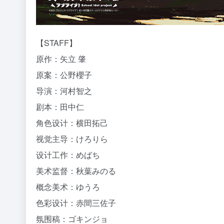
【STAFF】
原作：矢立 肇
原案：公野櫻子
导演：河村智之
剧本：田中仁
角色设计：横田拓己
视觉主导：けろりら
设计工作：めばち
美术监督：秋葉みのる
概念美术：ゆうろ
色彩设计：赤間三佐子
氛围稿：ゴキンジョ