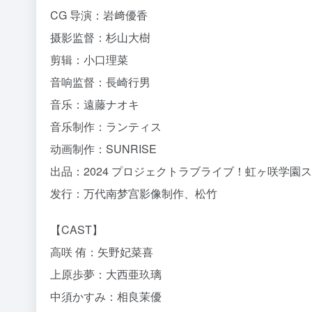
CG 导演：岩﨑優香
摄影监督：杉山大樹
剪辑：小口理菜
音响监督：長崎行男
音乐：遠藤ナオキ
音乐制作：ランティス
动画制作：SUNRISE
出品：2024 プロジェクトラブライブ！虹ヶ咲学園
发行：万代南梦宫影像制作、松竹
【CAST】
高咲 侑：矢野妃菜喜
上原歩夢：大西亜玖璃
中須かすみ：相良茉優