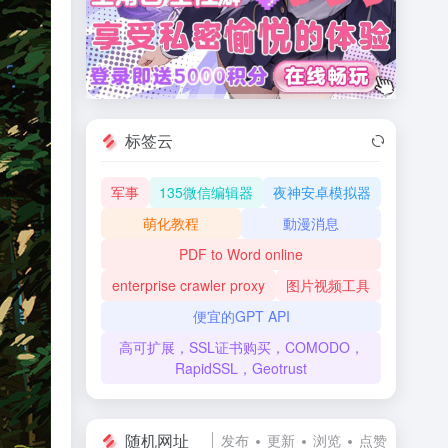
标签云
军事
135微信编辑器
夜神安卓模拟器
萌化教程
動漫消息
PDF to Word online
enterprise crawler proxy
图片视频工具
便宜的GPT API
高可扩展，SSL证书购买，COMODO，
RapidSSL，Geotrust
随机网址
发布
更新
浏览
点赞