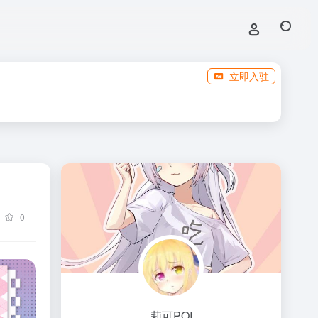
立即入驻
0
莉可POI