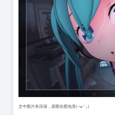
文中图片有压缩，原图在图包里(･ω･`｡)