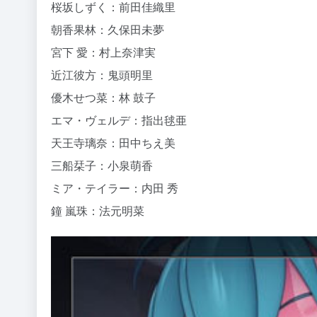
桜坂しずく：前田佳織里
朝香果林：久保田未夢
宮下 愛：村上奈津実
近江彼方：鬼頭明里
優木せつ菜：林 鼓子
エマ・ヴェルデ：指出毬亜
天王寺璃奈：田中ちえ美
三船栞子：小泉萌香
ミア・テイラー：内田 秀
鐘 嵐珠：法元明菜