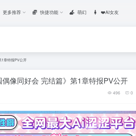
更多推荐
快捷功能
萌幻
❤️AI女友
》第1章特报PV公开
园校园偶像同好会 完结篇》第1章特报PV公开
496
0