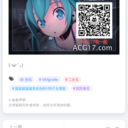
(･ω･`｡)
资讯
# VIVIgnette
# 二次元
# 超超超超超喜欢你的100个女朋友
# 院田唐音
©
版权声明
文章版权归作者所有，未经允许请勿转载。
上一篇