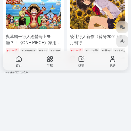
與草帽一行人經營海上餐
绫辻行人新作《替身2001》9
廳？！《ONE PIECE》家用主
月刊行
機遊戲最新作品《ONE PIECE
资讯
# Android
# iOS
# Nintendo Direct
资讯
# 二次元
# 替身
# 轻小说
海洋盛宴》即將於10月22日發
2个月前
99
4年前
540
售！
首页
导航
投稿
我的
暂无评论
您必须登录才能参与评论！
立即登录