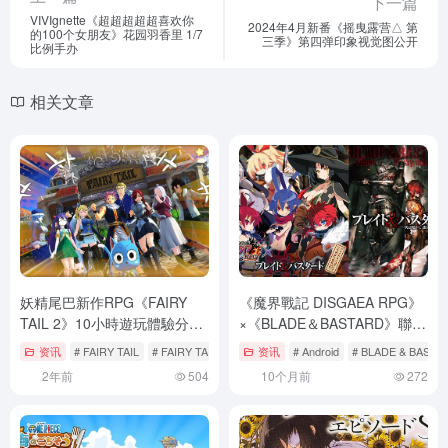
下一篇
VIVIgnette《超超超超超喜欢你
2024年4月新番《摇曳露营△ 第
的100个女朋友》花园羽香里 1/7
三季》第四弹印象视觉图公开
比例手办
相关文章
妖精尾巴新作RPG《FAIRY
《魔界戰記 DISGAEA RPG》
TAIL 2》10小時遊玩體驗分
×《BLADE＆BASTARD》聯動
享！與納茲等人一同為生存挺
合作第一彈開跑！最多1500顆
资讯
# FAIRY TAIL
# FAIRY TAIL 2
# FAIRY TAIL 魔導少年
资讯
# Android
# BLADE & BASTA
身而戰！
魔晶石豪華獎勵登場
2年前
504
10个月前
272