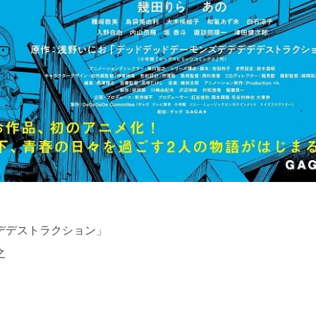
デデストラクション」
之