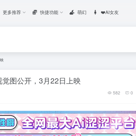
更多推荐
快捷功能
萌幻
❤️AI女友
上映
觉图公开，3月22日上映
582
0