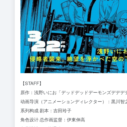
【STAFF】
原作：浅野いにお「デッドデッドデーモンズデデデ
动画导演（アニメーションディレクター）：黒川智
系列构成·剧本：吉田玲子
角色设计·总作画监督：伊東伸高