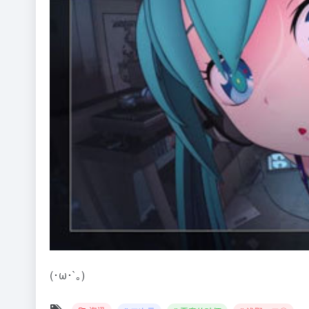
(･ω･`｡)