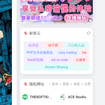
标签云
白洋淀
妹子图
工口同人誌
PHP文件存储系统
copy trading
bw
live2D定制
ark re code
云服务
Screen Sharing
随机网址
发布
更新
浏览
点赞
THESOFTKING
ACE Studio