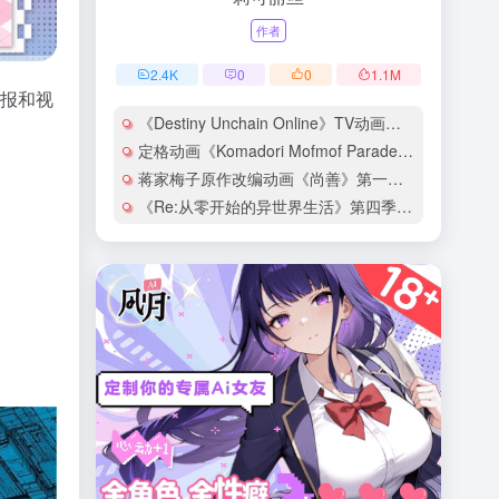
作者
2.4
K
0
0
1.1
M
特报和视
《Destiny Unchain Online》TV动画化决定！
定格动画《Komadori Mofmof Parade》情报公开
蒋家梅子原作改编动画《尚善》第一弹PV公开
《Re:从零开始的异世界生活》第四季夺回篇PV公开