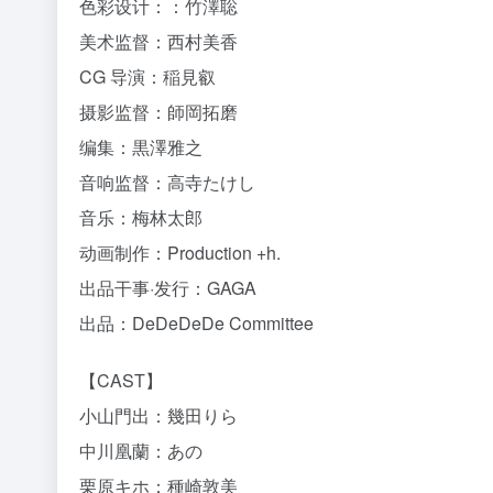
色彩设计：：竹澤聡
美术监督：西村美香
CG 导演：稲見叡
摄影监督：師岡拓磨
编集：黒澤雅之
音响监督：高寺たけし
音乐：梅林太郎
动画制作：Production +h.
出品干事·发行：GAGA
出品：DeDeDeDe Committee
【CAST】
小山門出：幾田りら
中川凰蘭：あの
栗原キホ：種崎敦美