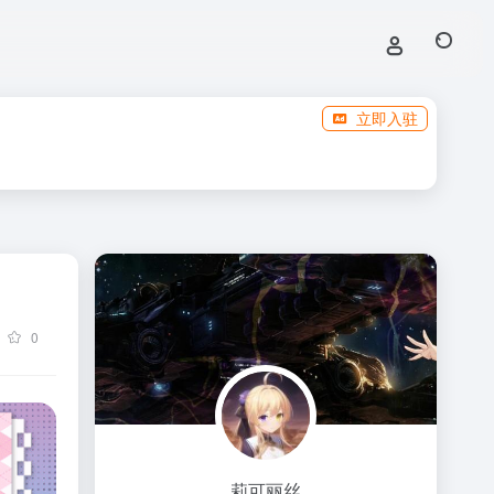
立即入驻
0
莉可丽丝