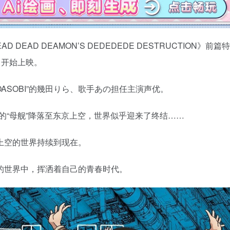
EAD DEAMON’S DEDEDEDE DESTRUCTION》前篇
日开始上映。
ASOBI”的幾田りら、歌手あの担任主演声优。
巨大的“母舰”降落至东京上空，世界似乎迎来了终结……
上空的世界持续到现在。
的世界中，挥洒着自己的青春时代。