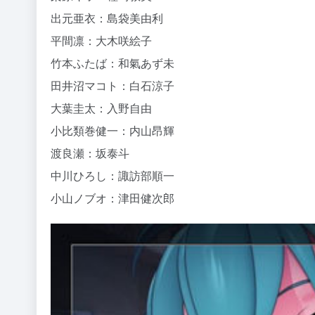
出元亜衣：島袋美由利
平間凛：大木咲絵子
竹本ふたば：和氣あず未
田井沼マコト：白石涼子
大葉圭太：入野自由
小比類巻健一：内山昂輝
渡良瀬：坂泰斗
中川ひろし：諏訪部順一
小山ノブオ：津田健次郎