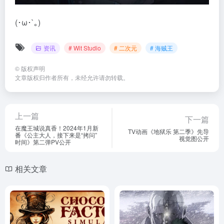
(･ω･`｡)
资讯
# Wit Studio
# 二次元
# 海贼王
©
版权声明
文章版权归作者所有，未经允许请勿转载。
上一篇
下一篇
在魔王城说真香！2024年1月新
TV动画《地狱乐 第二季》先导
番《公主大人，接下来是“拷问”
视觉图公开
时间》第二弹PV公开
相关文章