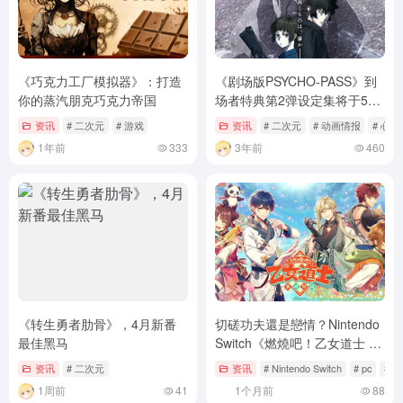
《巧克力工厂模拟器》：打造
《剧场版PSYCHO-PASS》到
你的蒸汽朋克巧克力帝国
场者特典第2弹设定集将于5月
26日开始发放
资讯
# 二次元
# 游戏
资讯
# 二次元
# 动画情报
# 心
1年前
333
3年前
460
《转生勇者肋骨》，4月新番
切磋功夫還是戀情？Nintendo
最佳黑马
Switch《燃燒吧！乙女道士 ～
華遊戀語～》確定8月27日發
资讯
# 二次元
资讯
# Nintendo Switch
# pc
# Sw
售，主要角色情報全公開！
1周前
41
1个月前
88