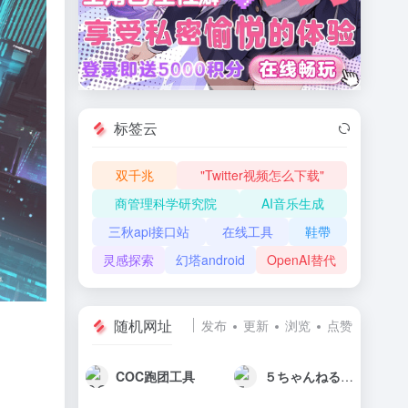
标签云
双千兆
"Twitter视频怎么下载"
商管理科学研究院
AI音乐生成
三秋api接口站
在线工具
鞋帶
灵感探索
幻塔android
OpenAI替代
随机网址
发布
更新
浏览
点赞
COC跑团工具
５ちゃんねる 5ch