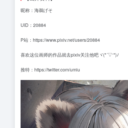
昵称：海鵜げそ
UID：20884
P站：https://www.pixiv.net/users/20884
喜欢这位画师的作品就去pixiv关注他吧ヾ(*´▽‘*)ﾉ
推特：https://twitter.com/umiu