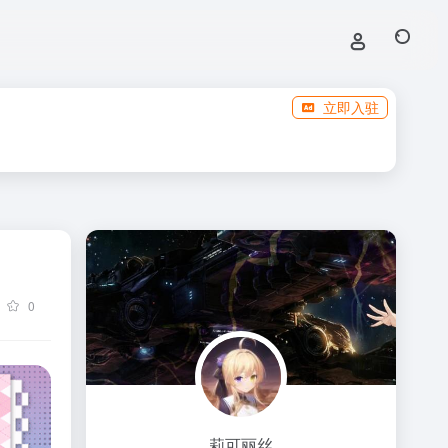
立即入驻
0
莉可丽丝