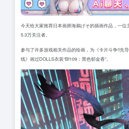
今天给大家推荐日本画师海鵜げそ的插画作品，一位
5.3万关注者。
参与了许多游戏相关作品的绘画，为《卡片斗争!!先
线》画过DOLLS衣装“Bf109：黑色郁金香”。