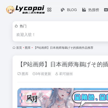
BLOG
热搜榜
热门
欢迎入驻！
首页
•
图库
•
【P站画师】日本画师海鵜げそ的插画作品推荐
【P站画师】日本画师海鵜げそ的
图库
3年前更新
莉可丽丝