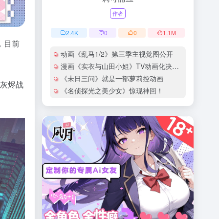
作者
2.4
K
0
0
1.1
M
，目前
动画《乱马1/2》第三季主视觉图公开
漫画《实衣与山田小姐》TV动画化决定！
《未日三问》就是一部萝莉控动画
《灰烬战
《名侦探光之美少女》惊现神回！