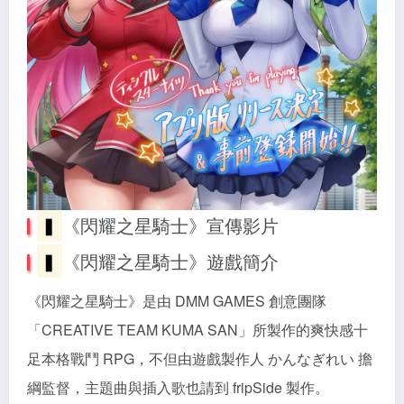
▍
《閃耀之星騎士》宣傳影片
▍
《閃耀之星騎士》遊戲簡介
《閃耀之星騎士》是由 DMM GAMES 創意團隊
「CREATIVE TEAM KUMA SAN」所製作的爽快感十
足本格戰鬥 RPG，不但由遊戲製作人 かんなぎれい 擔
綱監督，主題曲與插入歌也請到 fripSide 製作。