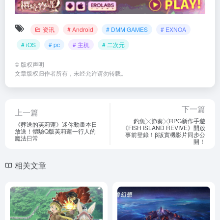
资讯
# Android
# DMM GAMES
# EXNOA
# iOS
# pc
# 主机
# 二次元
©
版权声明
文章版权归作者所有，未经允许请勿转载。
下一篇
上一篇
釣魚╳節奏╳RPG新作手遊
《葬送的芙莉蓮》迷你動畫本日
《FISH ISLAND REVIVE》開放
放送！體驗Q版芙莉蓮一行人的
事前登錄！β版實機影片同步公
魔法日常
開！
相关文章