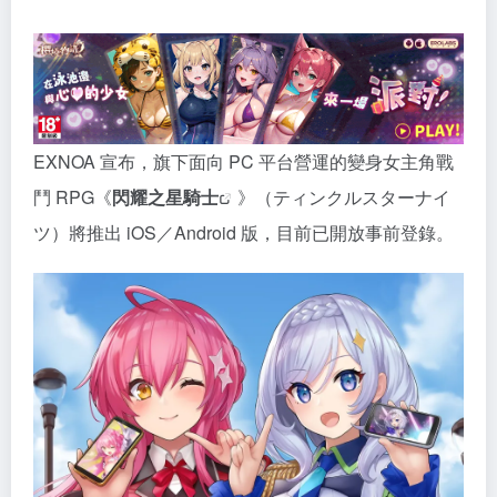
EXNOA 宣布，旗下面向 PC 平台營運的變身女主角戰
鬥 RPG《
閃耀之星騎士
》（ティンクルスターナイ
ツ）將推出 iOS／Android 版，目前已開放事前登錄。