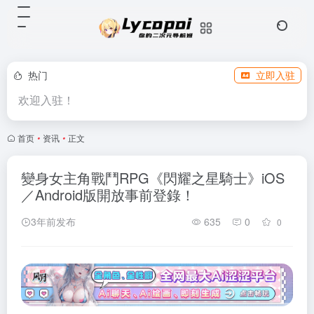
热门
立即入驻
欢迎入驻！
首页
•
资讯
•
正文
變身女主角戰鬥RPG《閃耀之星騎士》iOS
／Android版開放事前登錄！
3年前发布
635
0
0