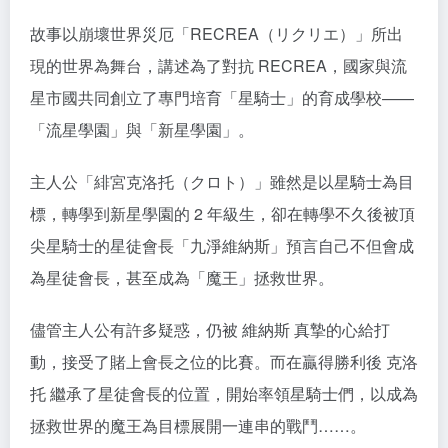
故事以崩壞世界災厄「RECREA（リクリエ）」所出
現的世界為舞台，講述為了對抗 RECREA，國家與流
星市國共同創立了專門培育「星騎士」的育成學校——
「流星學園」與「新星學園」。
主人公「緋宮克洛托（クロト）」雖然是以星騎士為目
標，轉學到新星學園的 2 年級生，卻在轉學不久後被頂
尖星騎士的星徒會長「九淨維納斯」預言自己不但會成
為星徒會長，甚至成為「魔王」拯救世界。
儘管主人公有許多疑惑，仍被 維納斯 真摯的心給打
動，接受了賭上會長之位的比賽。而在贏得勝利後 克洛
托 繼承了星徒會長的位置，開始率領星騎士們，以成為
拯救世界的魔王為目標展開一連串的戰鬥……。