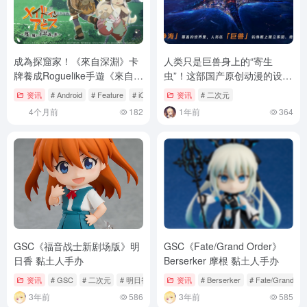
成為探窟家！《來自深淵》卡
人类只是巨兽身上的“寄生
牌養成Roguelike手遊《來自深
虫”！这部国产原创动漫的设定
淵 ～無可救藥的不可思議之旅
绝了
资讯
# Android
# Feature
# iOS
资讯
# 二次元
～》開放事前登錄！
4个月前
182
1年前
364
GSC《福音战士新剧场版》明
GSC《Fate/Grand Order》
日香 黏土人手办
Berserker 摩根 黏土人手办
资讯
# GSC
# 二次元
# 明日香
资讯
# Berserker
# Fate/Grand Or
3年前
586
3年前
585