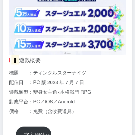
▍
遊戲概要
標題 ：ティンクルスターナイツ
配信日 ：PC 版 2023 年 7 月 7 日
遊戲類型：變身女主角×本格戰鬥 RPG
對應平台：PC／iOS／Android
價格 ：免費（含收費道具）
官方網站