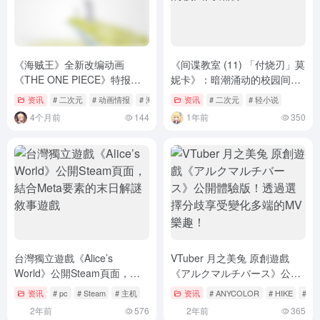
《海贼王》全新改编动画
《间谍教室 (11) 「付烧刃」莫
《THE ONE PIECE》特报影
妮卡》：暗潮涌动的校园间谍
像公开
战
资讯
# 二次元
# 动画情报
# 海贼王
资讯
# 二次元
# 轻小说
4个月前
144
1年前
350
台灣獨立遊戲《Alice’s
VTuber 月之美兔 原創遊戲
World》公開Steam頁面，結
《アルクマルチバース》公開
合Meta要素的末日解謎敘事遊
體驗版！透過選擇分歧享受變
资讯
# pc
# Steam
# 主机
资讯
# ANYCOLOR
# HIKE
# Niji
戲
化多端的MV樂趣！
2年前
576
2年前
365