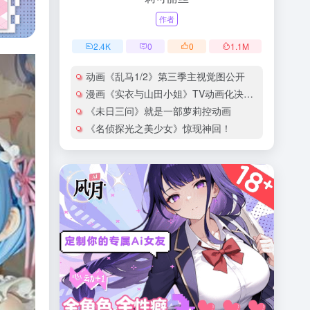
作者
2.4
K
0
0
1.1
M
动画《乱马1/2》第三季主视觉图公开
漫画《实衣与山田小姐》TV动画化决定！
《未日三问》就是一部萝莉控动画
《名侦探光之美少女》惊现神回！