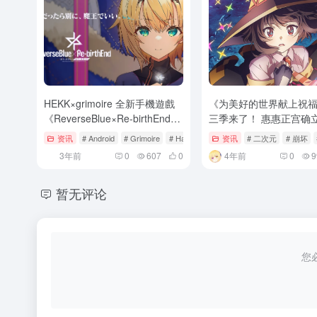
HEKK×grimoire 全新手機遊戲
《为美好的世界献上祝
《ReverseBlue×Re-birthEnd》
三季来了！ 惠惠正宫确
正式發表！前導官網與宣傳影片
爆了爆了
资讯
# Android
# Grimoire
# Happy Elements K.K
资讯
# 二次元
# 崩坏
同步公開
3年前
0
607
0
4年前
0
9
暂无评论
您