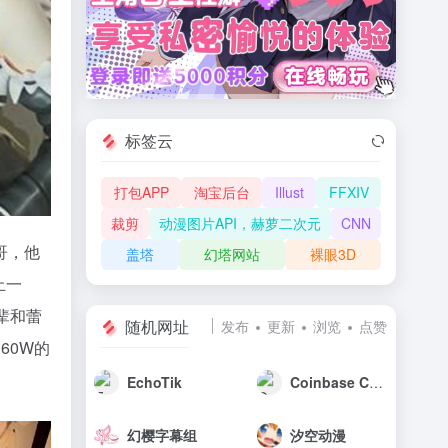
标签云
打包APP
淘宝后台
Illust
FFXIV
裁剪
动漫图片API，赫萝二次元
CNN
哥，他
盖塔
幻塔网站
裸眼3D
止一
辈和蕾
随机网址
发布
更新
浏览
点赞
60W的
EchoTik
Coinbase Commerce 分分钟钟接受加密货币
幻樱字幕组
汐空动漫