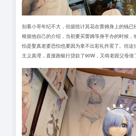
别看小哥年纪不大，但据统计其花在蕾姆身上的钱已
根据他自己的介绍，当初要买蕾姆等身手办的时候，他
怕是娶真老婆恐怕也要因为拿不出彩礼作罢了。但这位
主义真理，直接跑银行贷款了90W，又啃老跟父母借