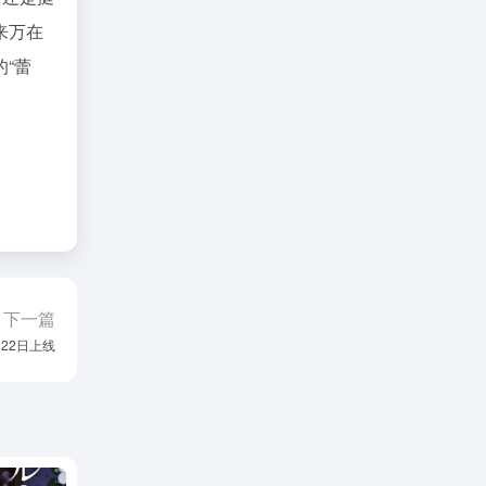
来万在
“蕾
下一篇
22日上线