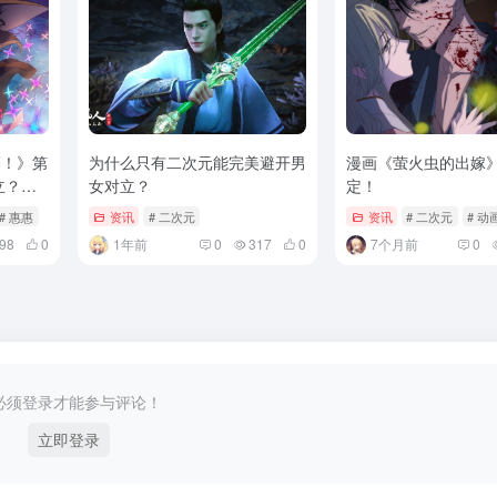
福！》第
为什么只有二次元能完美避开男
漫画《萤火虫的出嫁
立？！
女对立？
定！
# 惠惠
资讯
# 二次元
资讯
# 二次元
# 动
98
0
1年前
0
317
0
7个月前
0
必须登录才能参与评论！
立即登录