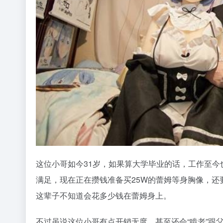
这位小哥如今31岁，如果算大学毕业的话，工作至
满足，现在正在攒钱准备买25W的蕾姆等身胸像，
这辈子不知道会花多少钱在蕾姆身上。
不过虽说这位小哥有点开销无度，甚至还会“啃老”跟