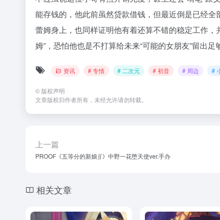
能存钱的，他此前虽然贷款借钱，但最近倒是已经全
蕾姆身上，也同样证明他有着还算不错的稳定工作，
姆”，恐怕他也是不打算给未来“可能的女朋友”留出足
资讯
# 专情
# 二次元
# 初音
# 周边
# 
©
版权声明
文章版权归作者所有，未经允许请勿转载。
上一篇
PROOF《五等分的新娘∬》中野一花堕天使ver.手办
相关文章