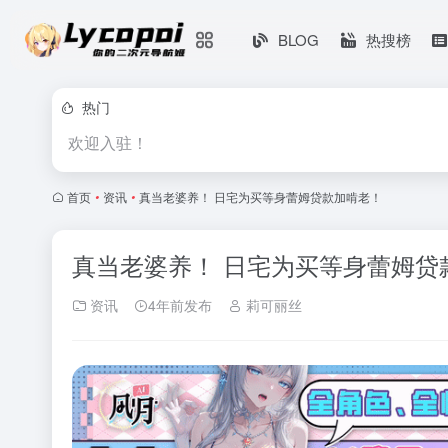
BLOG
热搜榜
热门
欢迎入驻！
首页
•
资讯
•
真当老婆养！ 日宅为买等身蕾姆贷款加啃老！
真当老婆养！ 日宅为买等身蕾姆贷
资讯
4年前发布
莉可丽丝