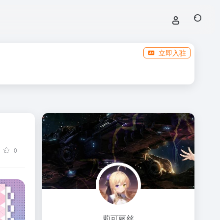
立即入驻
0
莉可丽丝