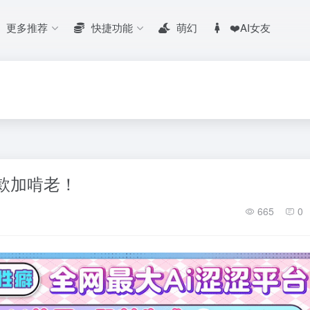
更多推荐
快捷功能
萌幻
❤️AI女友
款加啃老！
665
0