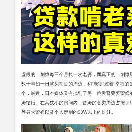
虚假的二刺猿每三个月换一次老婆，而真正的二刺猿
数十年如一日就买初音的周边，和“老婆”过着“幸福的
个，最近，日本媒体又有找到了另一位发誓要娶蕾姆
姆结婚。在其狭小的房间内，蕾姆的各类周边占据了绝
等身大蕾姆以及个人定制的50W以上的娃娃。