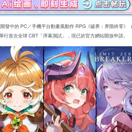
IOS 開發中的 PC／手機平台動畫風動作 RPG《破界：界限終零》（L
月15日舉行首次全球 CBT「序幕測試」，現已於官方網站開放申請。