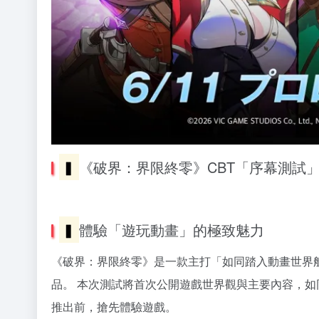
▍
《破界：界限終零》CBT「序幕測試
▍
體驗「遊玩動畫」的極致魅力
《破界：界限終零》是一款主打「如同踏入動畫世界般
品。 本次測試將首次公開遊戲世界觀與主要內容，
推出前，搶先體驗遊戲。