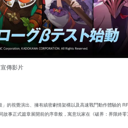
」宣傳影片
」的視覺演出、擁有縝密劇情架構以及高速戰鬥動作體驗的 RP
如同故事正式篇章展開前的序章般，寓意玩家在《破界：界限終零