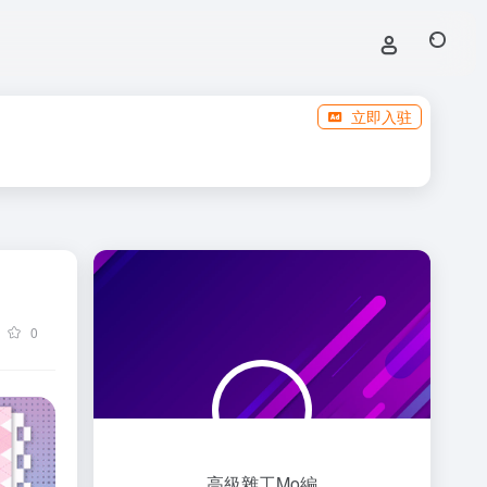
立即入驻
0
高級雜工Mo編