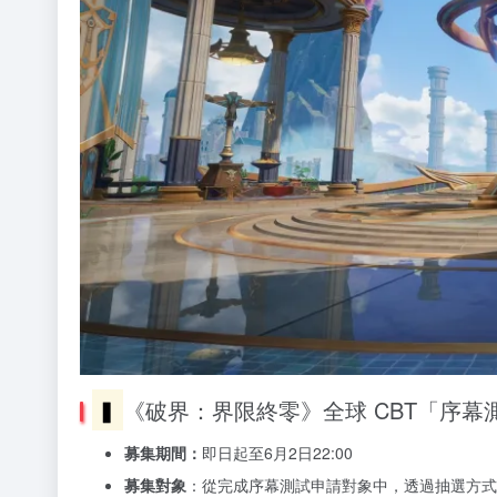
▍
《破界：界限終零》全球 CBT「序幕
募集期間：
即日起至6月2日22:00
募集對象
：從完成序幕測試申請對象中，透過抽選方式