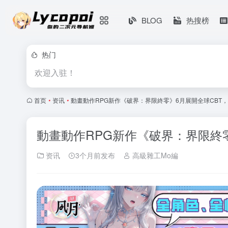
BLOG
热搜榜
热门
欢迎入驻！
首页
•
资讯
•
動畫動作RPG新作《破界：界限終零》6月展開全球CBT
動畫動作RPG新作《破界：界限終
资讯
3个月前发布
高級雜工Mo編