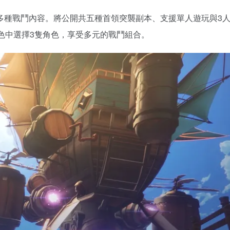
多種戰鬥內容。將公開共五種首領突襲副本、支援單人遊玩與3
色中選擇3隻角色，享受多元的戰鬥組合。