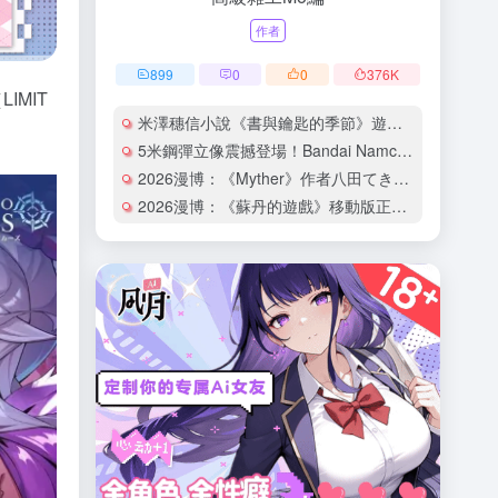
作者
899
0
0
376
K
IMIT
米澤穗信小說《書與鑰匙的季節》遊戲化確定！預計今冬登陸Switch、Steam平台
5米鋼彈立像震撼登場！Bandai Namco Asia Journey in Taiwan今夏盛大開展
2026漫博：《Myther》作者八田てき人生首次簽名會獻給台灣！透露已構思故事結局
2026漫博：《蘇丹的遊戲》移動版正式發售！漫博現場朝聖蘇丹Coser霸氣外露