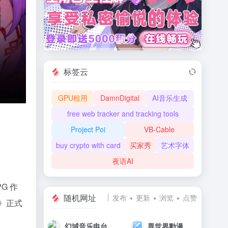
标签云
GPU租用
DamnDigital
AI音乐生成
free web tracker and tracking tools
Project Poi
VB-Cable
buy crypto with card
买家秀
艺术字体
夜语AI
G 作
随机网址
发布
更新
浏览
点赞
》正式
幻域音乐电台
異世界動漫